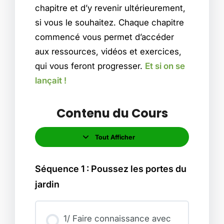
chapitre et d’y revenir ultérieurement,
si vous le souhaitez. Chaque chapitre
commencé vous permet d’accéder
aux ressources, vidéos et exercices,
qui vous feront progresser.
Et si on se
lançait !
Contenu du Cours
Tout Afficher
L
e
ç
o
Séquence 1 : Poussez les portes du
n
s
jardin
1/ Faire connaissance avec