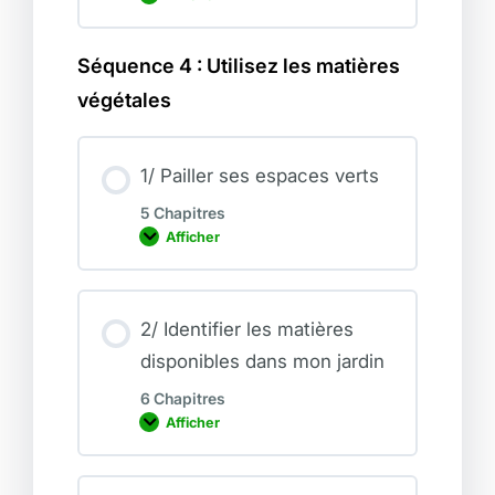
5
a
/
p
Q
h
u
Séquence 4 : Utilisez les matières
i
i
e
z
végétales
1/ Pailler ses espaces verts
5 Chapitres
Afficher
1
/
P
a
i
l
2/ Identifier les matières
l
disponibles dans mon jardin
e
r
s
6 Chapitres
e
Afficher
s
2
e
/
s
I
p
d
a