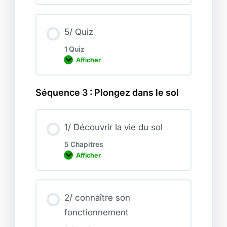
/
r
B
e
i
c
b
u
l
5/ Quiz
l
i
o
1 Quiz
g
Afficher
r
5
a
/
p
Q
h
u
Séquence 3 : Plongez dans le sol
i
i
e
z
1/ Découvrir la vie du sol
5 Chapitres
Afficher
1
/
D
é
c
o
2/ connaître son
u
fonctionnement
v
r
i