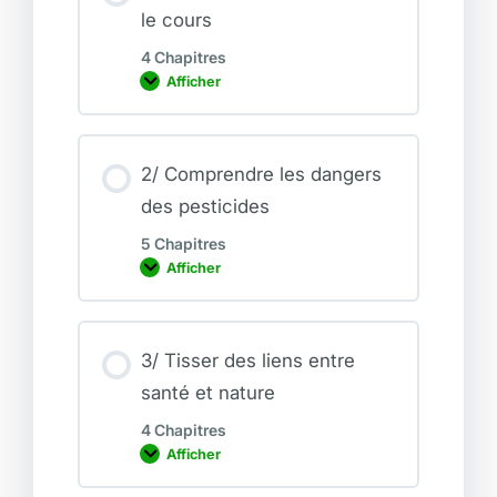
le cours
4 Chapitres
Afficher
1
/
F
a
i
r
2/ Comprendre les dangers
e
des pesticides
c
o
n
5 Chapitres
n
Afficher
a
2
i
/
s
C
s
o
a
m
n
p
3/ Tisser des liens entre
c
r
e
santé et nature
e
a
n
v
d
4 Chapitres
e
r
Afficher
c
e
3
l
l
/
e
e
T